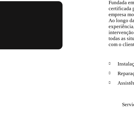
Fundada e
certificada
empresa mon
Ao longo d
experiência
intervenção
todas as sit
com o clien
Instala
Repara
Assistê
Servi