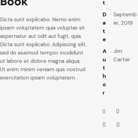
Book
t
D
Septemb
Dicta sunt explicabo. Nemo enim
a
er, 2019
ipsam voluptatem quia voluptas sit
t
aspernatur aut odit aut fugit, quia.
e
Dicta sunt explicabo. Adipiscing elit,
A
Jim
sed do eiusmod tempor incididunt
u
Carter
ut labore et dolore magna aliqua.
t
Ut enim minim veniam quis nostrud
h
exercitation ipsam voluptatem.
o
r