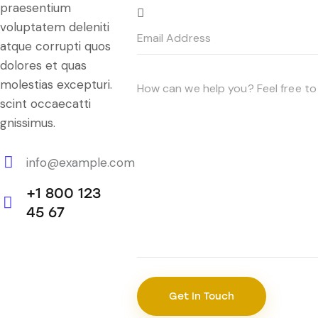
praesentium
voluptatem deleniti
atque corrupti quos
dolores et quas
molestias excepturi.
scint occaecatti
gnissimus.
info@example.com
E-
+1 800 123
m
45 67
Ph
ail:
on
e: