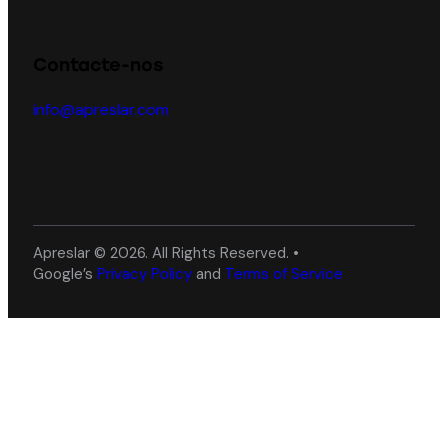
Contacte-nos
info@apreslar.com
Apreslar © 2026. All Rights Reserved. •
Google’s
Privacy Policy
and
Terms of Service