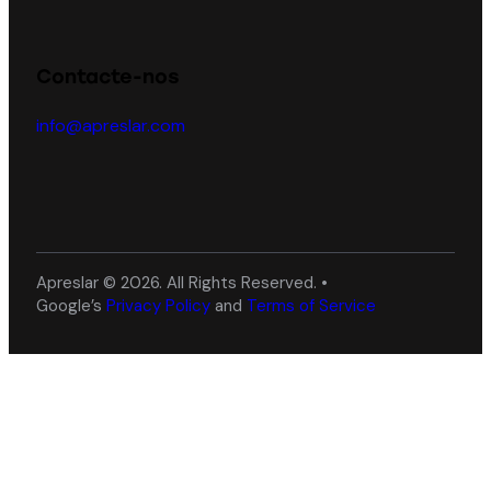
Contacte-nos
info@apreslar.com
Apreslar © 2026. All Rights Reserved. •
Google’s
Privacy Policy
and
Terms of Service