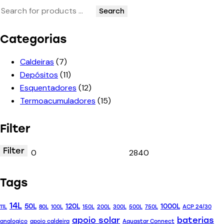
Search
Categorias
Caldeiras
(7)
Depósitos
(11)
Esquentadores
(12)
Termoacumuladores
(15)
Filter
Filter
Tags
14L
50L
120L
1000L
11L
80L
100L
150L
200L
300L
500L
750L
ACP 24/30
apoio solar
baterias
analogico
apoio caldeira
Aquastar Connect