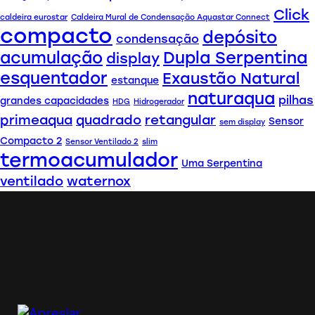
Click
caldeira eurostar
Caldeira Mural de Condensação Aquastar Connect
compacto
depósito
condensação
acumulação
Dupla Serpentina
display
esquentador
Exaustão Natural
estanque
naturaqua
pilhas
grandes capacidades
HDG
Hidrogerador
primeaqua
quadrado
retangular
Sensor
sem display
Compacto 2
Sensor Ventilado 2
slim
termoacumulador
Uma Serpentina
ventilado
waternox