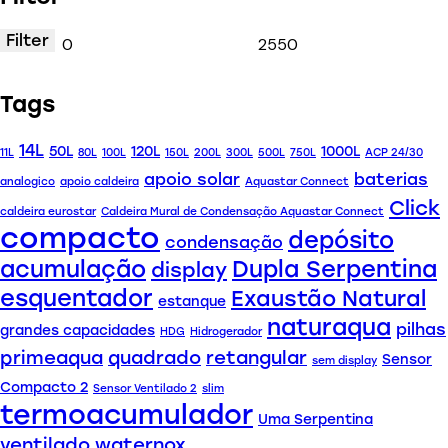
Filter
Tags
14L
50L
120L
1000L
11L
80L
100L
150L
200L
300L
500L
750L
ACP 24/30
apoio solar
baterias
analogico
apoio caldeira
Aquastar Connect
Click
caldeira eurostar
Caldeira Mural de Condensação Aquastar Connect
compacto
depósito
condensação
acumulação
Dupla Serpentina
display
esquentador
Exaustão Natural
estanque
naturaqua
pilhas
grandes capacidades
HDG
Hidrogerador
primeaqua
quadrado
retangular
Sensor
sem display
Compacto 2
Sensor Ventilado 2
slim
termoacumulador
Uma Serpentina
ventilado
waternox