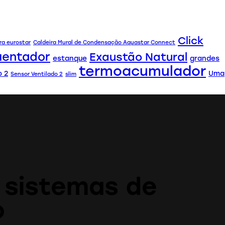
Click
ra eurostar
Caldeira Mural de Condensação Aquastar Connect
uentador
Exaustão Natural
estanque
grandes
termoacumulador
 2
Uma
Sensor Ventilado 2
slim
 sistemas de
o