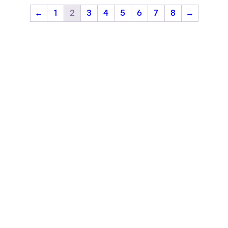
←
1
2
3
4
5
6
7
8
→