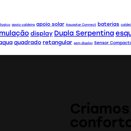
apoio solar
baterias
logico
apoio caldeira
Aquastar Connect
caldei
umulação
Dupla Serpentina
esq
display
aqua
quadrado
retangular
Sensor Compacto
sem display
Criamos
confort