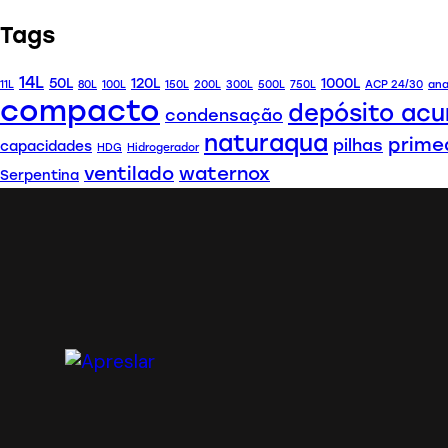
Tags
14L
50L
120L
1000L
11L
80L
100L
150L
200L
300L
500L
750L
ACP 24/30
ana
compacto
depósito ac
condensação
naturaqua
prime
pilhas
capacidades
HDG
Hidrogerador
ventilado
waternox
Serpentina