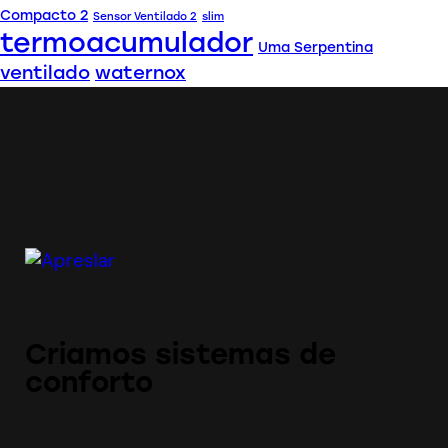
Compacto 2
Sensor Ventilado 2
slim
termoacumulador
Uma Serpentina
ventilado
waternox
Criamos sistemas de
conforto