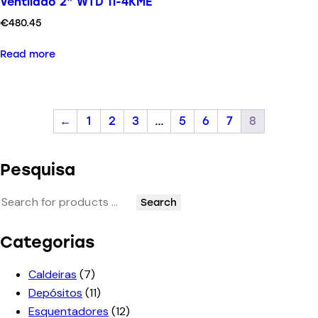
Ventilado 2” WTD 11-4KME
€
480.45
Read more
←
1
2
3
…
5
6
7
8
Pesquisa
Search
Categorias
Caldeiras
(7)
Depósitos
(11)
Esquentadores
(12)