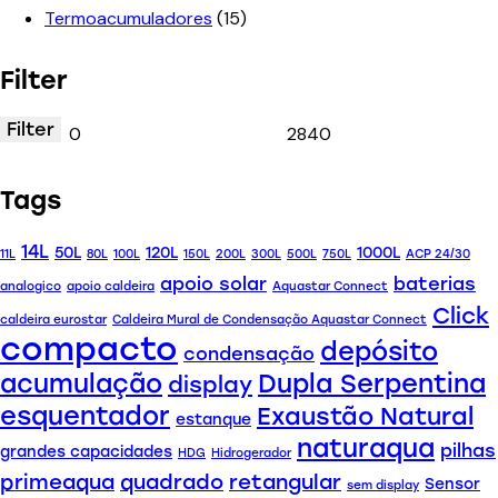
Termoacumuladores
(15)
Filter
Filter
Tags
14L
50L
120L
1000L
11L
80L
100L
150L
200L
300L
500L
750L
ACP 24/30
apoio solar
baterias
analogico
apoio caldeira
Aquastar Connect
Click
caldeira eurostar
Caldeira Mural de Condensação Aquastar Connect
compacto
depósito
condensação
acumulação
Dupla Serpentina
display
esquentador
Exaustão Natural
estanque
naturaqua
pilhas
grandes capacidades
HDG
Hidrogerador
primeaqua
quadrado
retangular
Sensor
sem display